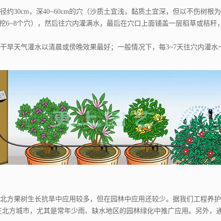
径约
30cm
，深
40~60cm
的穴（沙质土宜浅，黏质土宜深，但以不伤树根为
挖
6~8
个穴），然后往穴内灌满水，最后在穴口上面铺盖一层稻草或秸秆
旱天气灌水以清晨或傍晚效果最好；一般情况下，每
3~7
天往穴内灌水
方果树生长抗旱中应用较多，但在园林中应用还较少。据我们工程养护
在北方城市，尤其是常年少雨、缺水地区的园林绿化中推广应用。另外，