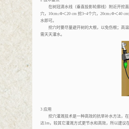
在树冠滴水线（垂直投影轮廓线）附近开挖直
穴，
10cm
≤Φ＜
20 cm
挖
3~4
个穴，
20cm
≤Φ＜
40 cm
水即可。
挖穴时要尽量避开树的大根，以免伤根；高温干
需天天灌水。
3
应用
挖穴灌溉技术是一种高效的抗旱补水方法，在北
达
1m
，较其它灌溉方式更节水和高效，所以建议